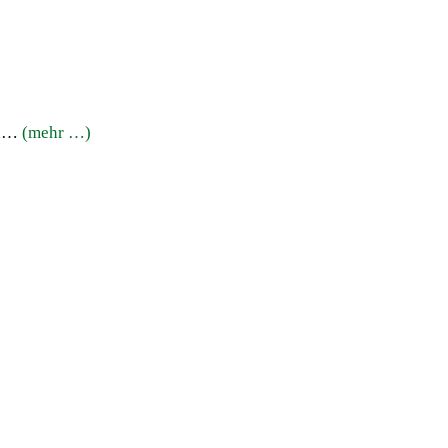
en…
(mehr …)