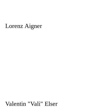
„Must Have“ am Lager
Hängematte
Lorenz Aigner
Beruf
Sozialarbeiter
Pfadi seit
2004
„Must Have“ am Lager
Machete
Valentin "Vali" Elser