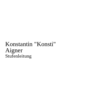
2008
„Must Have“ am Lager
Badehose
Konstantin "Konsti"
Aigner
Stufenleitung
Beruf
Elektriker (Büro)
Pfadi seit
2009