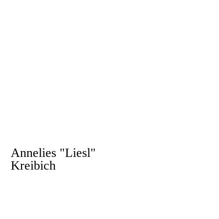
Beruf
Data Analyst
Pfadi seit
1994
„Must Have“ am Lager
Halstuch
Annelies "Liesl"
Kreibich
Beruf
Studentin