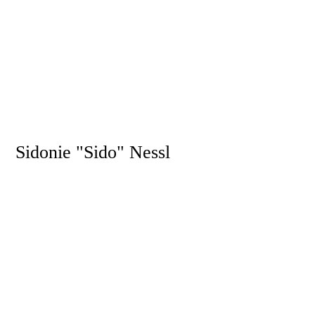
Pfadi seit
2014
„Must Have“ am Lager
Sonnenbrille
Sidonie "Sido" Nessl
Beruf
Student
Pfadi seit
2007
„Must Have“ am Lager